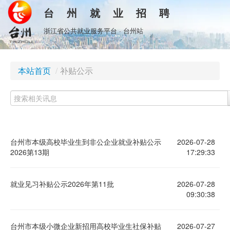
台州就业招聘
浙江省公共就业服务平台 · 台州站
本站首页
/
补贴公示
台州市本级高校毕业生到非公企业就业补贴公示
2026-07-28
2026第13期
17:29:33
就业见习补贴公示2026年第11批
2026-07-28
09:30:38
台州市本级小微企业新招用高校毕业生社保补贴
2026-07-27